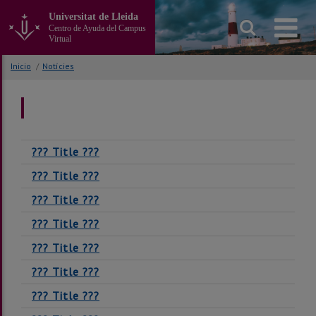
Ir
Universitat de Lleida
al
Centro de Ayuda del Campus
contenido
Virtual
principal
de
Inicio
/
Notícies
la
página
??? Title ???
??? Title ???
??? Title ???
??? Title ???
??? Title ???
??? Title ???
??? Title ???