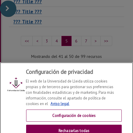
??? Title ???
??? Title ???
??? Title ???
<<
<
3
4
5
6
7
>
>>
Mostrando del 41 al 50 de 99 recursos
Configuración de privacidad
El web de la Universidad de Lleida utiliza cookies
propias y de terceros para gestionar sus preferencias
con finalidades estadísticas y de marketing. Para más
información, consulte el apartado de política de
cookies en el
Aviso legal
Centro de Ayuda del Campus Virtual
Configuración de cookies
Contactar
Rechazarlas todas