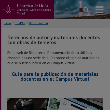
Ir
Universitat de Lleida
al
Centro de Ayuda del Campus
contenido
Virtual
principal
de
Inicio
/
PDI/PAS
/
Uso de materiales de terceros
la
página
Derechos de autor y materiales docentes
con obras de terceros
En la web de Biblioteca i Documentació de la UdL hay
disponibles una serie de guías sobre el tipo de materiales
que se pueden incluir en el Campus Virtual:
Guía para la publicación de materiales
docentes en el Campus Virtual