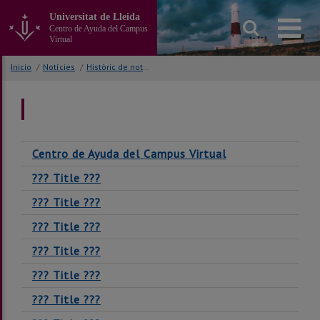
Ir
Universitat de Lleida
al
Centro de Ayuda del Campus
contenido
Virtual
principal
de
Inicio
/
Notícies
/
Històric de notícies
la
página
Centro de Ayuda del Campus Virtual
??? Title ???
??? Title ???
??? Title ???
??? Title ???
??? Title ???
??? Title ???