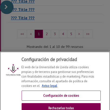
??? Title ???
??? Title ???
??? Title ???
<<
<
1
2
3
4
5
>
>>
Mostrando del 1 al 10 de 99 recursos
Configuración de privacidad
El web de la Universidad de Lleida utiliza cookies
propias y de terceros para gestionar sus preferencias
con finalidades estadísticas y de marketing. Para más
información, consulte el apartado de política de
cookies en el
Aviso legal
Centro de Ayuda del Campus Virtual
Configuración de cookies
Contactar
Rechazarlas todas