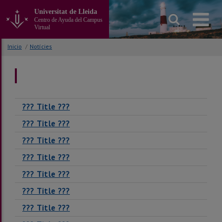
Ir
Universitat de Lleida
al
Centro de Ayuda del Campus
contenido
Virtual
principal
de
Inicio
/
Notícies
la
página
??? Title ???
??? Title ???
??? Title ???
??? Title ???
??? Title ???
??? Title ???
??? Title ???