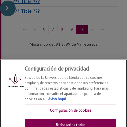
??? Title ???
??? Title ???
<<
<
6
7
8
9
10
>
>>
Mostrando del 91 al 99 de 99 recursos
Configuración de privacidad
El web de la Universidad de Lleida utiliza cookies
propias y de terceros para gestionar sus preferencias
con finalidades estadísticas y de marketing. Para más
información, consulte el apartado de política de
cookies en el
Aviso legal
Centro de Ayuda del Campus Virtual
Configuración de cookies
Contactar
Rechazarlas todas